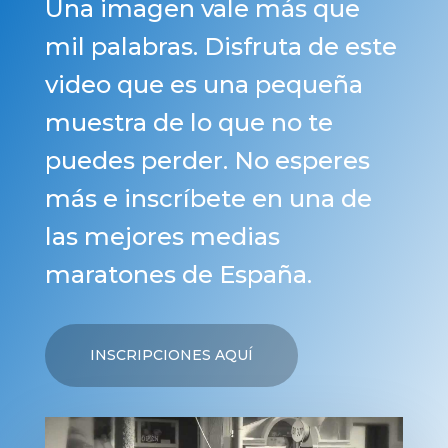
Una imagen vale más que
mil palabras. Disfruta de este
video que es una pequeña
muestra de lo que no te
puedes perder. No esperes
más e inscríbete en una de
las mejores medias
maratones de España.
INSCRIPCIONES AQUÍ