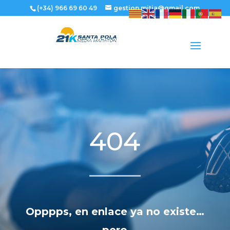
(+34) 966 69 60 49
gestion.mitja@gmail.com
404
Opppps, en enlace ya no existe…