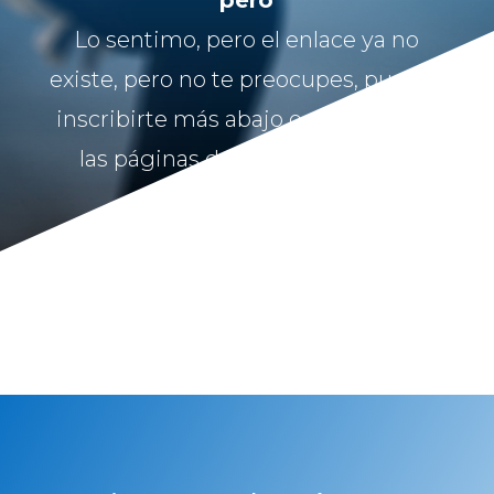
pero
Lo sentimo, pero el enlace ya no
existe, pero no te preocupes, puedes
inscribirte más abajo o navegar por
las páginas del menú principal.