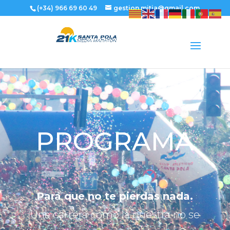
(+34) 966 69 60 49
gestion.mitja@gmail.com
PROGRAMA
Para que no te pierdas nada.
Una carrera como la nuestra no se